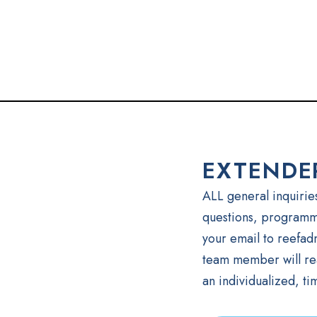
EXTENDE
ALL general inquiries
questions, programm
your email to reefa
team member will rea
an individualized, ti