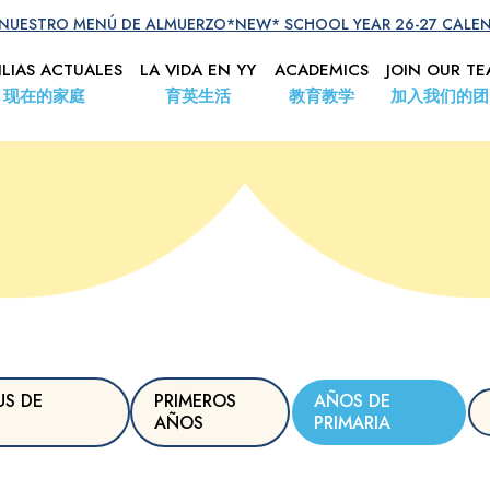
 NUESTRO MENÚ DE ALMUERZO
*NEW* SCHOOL YEAR 26-27 CALE
ILIAS ACTUALES
LA VIDA EN YY
ACADEMICS
JOIN OUR T
现在的家庭
育英生活
教育教学
加入我们的团
S DE
PRIMEROS
AÑOS DE
AÑOS
PRIMARIA