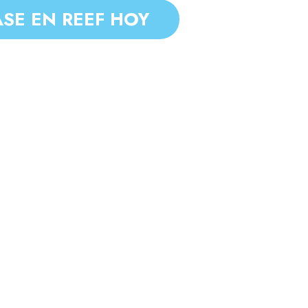
ASE EN REEF HOY
E
É YY
NUEVO CAMPUS DE APRENDIZAJE