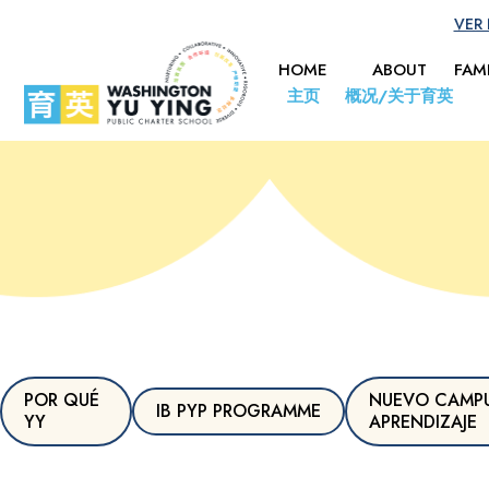
VER
HOME
ABOUT
FAM
主页
概况/关于育英
POR QUÉ
NUEVO CAMPU
IB PYP PROGRAMME
YY
APRENDIZAJE